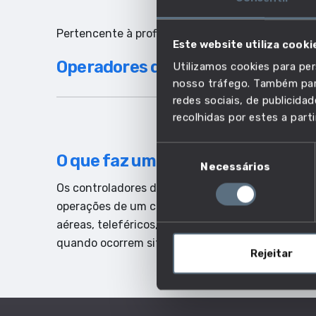
Pertencente à profissão:
Este website utiliza cooki
Operadores de equipamentos mó
Utilizamos cookies para per
nosso tráfego. Também part
redes sociais, de publicid
recolhidas por estes a parti
Seleção
O que faz um operador de funicul
Necessários
de
consentimento
Os controladores de funiculares operam sistem
operações de um conjunto variado de modos de t
aéreas, teleféricos, funiculares, etc. Assegura
quando ocorrem situações imprevistas.
Rejeitar