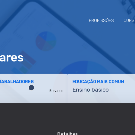
PROFISSÕES
CURS
lares
TRABALHADORES
EDUCAÇÃO MAIS COMUM
Ensino básico
Elevado
ETÊNCIAS
TRANSIÇÕES
Detalhes