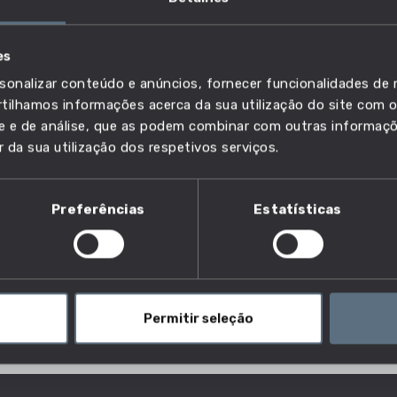
es
veis
sonalizar conteúdo e anúncios, fornecer funcionalidades de r
ilhamos informações acerca da sua utilização do site com o
ade e de análise, que as podem combinar com outras informaç
r da sua utilização dos respetivos serviços.
ares?
Preferências
Estatísticas
as e quadros de comando mantendo sob controlo as
ransporte operados por cabo. Podem operar cabinas
m o funcionamento contínuo e intervêm nas operações
Permitir seleção