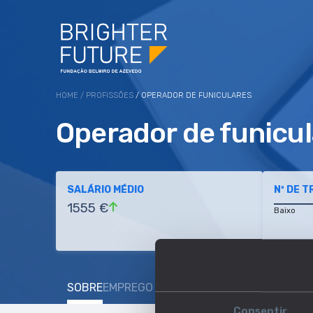
HOME
/
PROFISSÕES
/ OPERADOR DE FUNICULARES
Operador de funicu
SALÁRIO MÉDIO
Nº DE 
1555 €
Baixo
SOBRE
EMPREGO E SALÁRIO
EDUCAÇÃO E COMP
Consentir