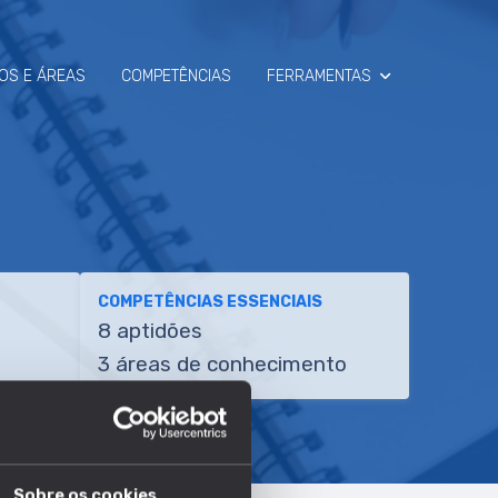
OS E ÁREAS
COMPETÊNCIAS
FERRAMENTAS
SIMULADOR
RAIO-X
COMPETÊNCIAS ESSENCIAIS
8 aptidões
3 áreas de conhecimento
Sobre os cookies