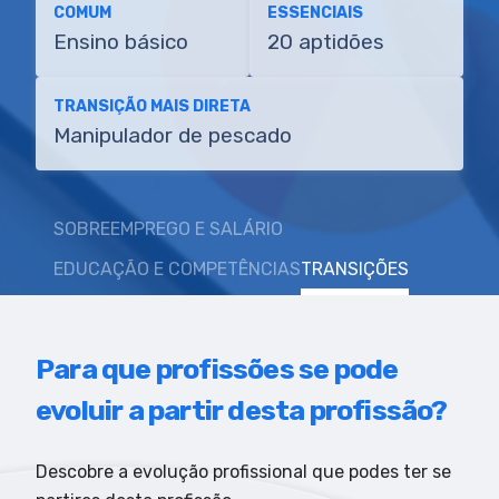
COMUM
ESSENCIAIS
Ensino básico
20 aptidões
TRANSIÇÃO MAIS DIRETA
Manipulador de pescado
SOBRE
EMPREGO E SALÁRIO
EDUCAÇÃO E COMPETÊNCIAS
TRANSIÇÕES
Para que profissões se pode
evoluir a partir desta profissão?
Descobre a evolução profissional que podes ter se