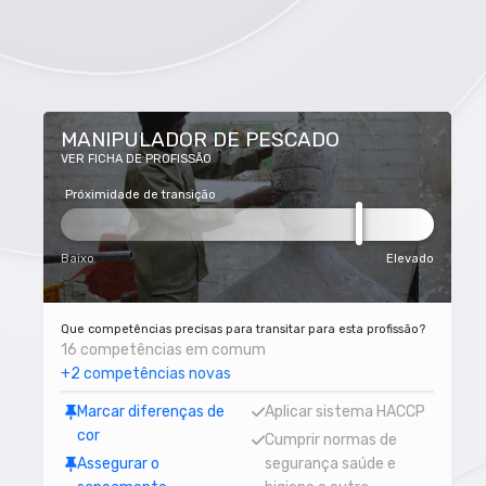
MANIPULADOR DE PESCADO
VER FICHA DE PROFISSÃO
Próximidade de transição
Baixo
Elevado
Que competências precisas para transitar para esta profissão?
16 competências em comum
+2 competências novas
Marcar diferenças de
Aplicar sistema HACCP
cor
Cumprir normas de
Assegurar o
segurança saúde e