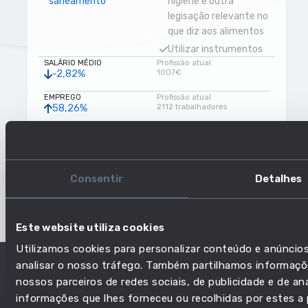
saneamento
higiene e outra
legisação relevante no
que diz aos alimentos
Utilizar instrumentos
SALÁRIO MÉDIO
Profissão atual
de corte de alimentos
-2,82%
1007€
Tratar de animais
aquáticos e criar
EMPREGO
Profissão atual
58,26%
2112 trabalhadores
animais aquáticos
Embalar objetos
RISCO DE AUTOMAÇÃO
Profissão atual
-3,27%
Baixo risco
Caçar, capturar e
abater animais
NÍVEL DE EDUCAÇÃO
Profissão atual
Semelhante
Ensino básico
Consentir
Detalhes
Preparar alimentos e
bebidas
Fabricar produtos
Este website utiliza cookies
alimentares e afins
Demonstrar
Utilizamos cookies para personalizar conteúdo e anúncios
persistência
analisar o nosso tráfego. Também partilhamos informaçõe
Levantar pesos
nossos parceiros de redes sociais, de publicidade e de a
informações que lhes forneceu ou recolhidas por estes a p
Executar processos de