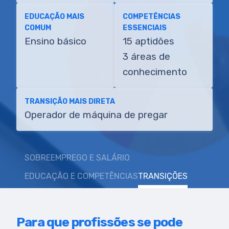
EDUCAÇÃO MAIS
COMPETÊNCIAS
COMUM
ESSENCIAIS
Ensino básico
15 aptidões
3 áreas de
conhecimento
TRANSIÇÃO MAIS DIRETA
Operador de máquina de pregar
SOBRE
EMPREGO E SALÁRIO
EDUCAÇÃO E COMPETÊNCIAS
TRANSIÇÕES
Para que profissões se pode