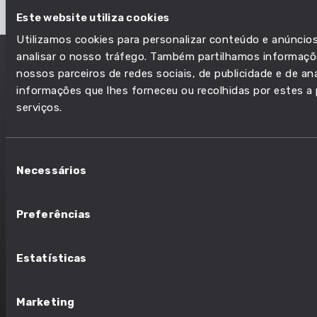
Instalar controlador de
Este website utiliza cookies
máquinas
Utilizamos cookies para personalizar conteúdo e anúncios
Normas de qualidade
analisar o nosso tráfego. Também partilhamos informaçõe
Alimentar máquinas
nossos parceiros de redes sociais, de publicidade e de a
informações que lhes forneceu ou recolhidas por estes a p
serviços.
Seleção
Necessários
de
Copyright ©2026 Brighter Future
consentimento
Preferências
SOBRE
CONTACTOS
Estatísticas
SOBRE O BRIGHTER
GERAL@FBA.ORG.PT
FUTURE
+351 226 077 740
Marketing
FONTE DE DADOS