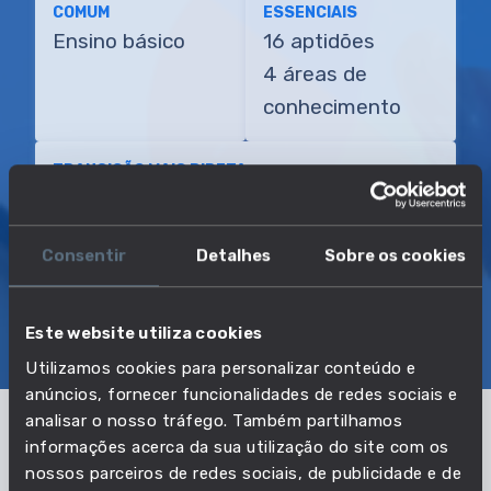
COMUM
ESSENCIAIS
Ensino básico
16 aptidões
4 áreas de
conhecimento
TRANSIÇÃO MAIS DIRETA
Operador de máquina para mobiliário de
madeira
Consentir
Detalhes
Sobre os cookies
SOBRE
EMPREGO E SALÁRIO
Este website utiliza cookies
EDUCAÇÃO E COMPETÊNCIAS
TRANSIÇÕES
Utilizamos cookies para personalizar conteúdo e
anúncios, fornecer funcionalidades de redes sociais e
analisar o nosso tráfego. Também partilhamos
informações acerca da sua utilização do site com os
Pertencente à profissão:
nossos parceiros de redes sociais, de publicidade e de