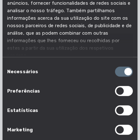
anúncios, fornecer funcionalidades de redes sociais e
fibra de vidro, Operador de equipamentos térmicos
analisar o nosso tráfego. Também partilhamos
de tratamento de plásticos, Operador de fabrico
informações acerca da sua utilização do site com os
de peças em fibra de vidro, Operador de laminador
nossos parceiros de redes sociais, de publicidade e de
de plásticos, Operador de máquinas de
análise, que as podem combinar com outras
acabamento de tubos isolantes, Operador de
informações que lhes forneceu ou recolhidas por
máquinas de enrolamento de filamentos, Operador
estes a partir da sua utilização dos respetivos
de máquinas de fabrico de móveis em plástico,
serviços.
Operador de máquinas de moldagem a vácuo,
Seleção
Operador de máquinas de moldagem por
Necessários
de
compressão, Operador de máquinas de moldagem
consentimento
por injeção, Operador de máquinas de moldagem
Preferências
por sopro, Operador de máquinas de pultrusão,
Operador de prensas de discos de vinil, Operador
Estatísticas
de prensas hidráulicas de plásticos.
Marketing