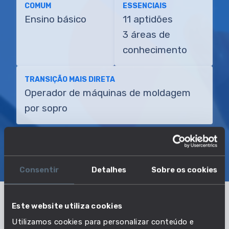
COMUM
ESSENCIAIS
Ensino básico
11 aptidões
3 áreas de
conhecimento
TRANSIÇÃO MAIS DIRETA
Operador de máquinas de moldagem
por sopro
SOBRE
EMPREGO E SALÁRIO
EDUCAÇÃO E COMPETÊNCIAS
TRANSIÇÕES
Consentir
Detalhes
Sobre os cookies
Este website utiliza cookies
Os dados apresentados correspondem ao
Utilizamos cookies para personalizar conteúdo e
conjunto das profissões: Moldador de artigos em