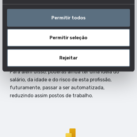
Como tem evoluído o emprego nesta
profissão?
Permitir todos
O número de trabalhadores indica quantas
Permitir seleção
pessoas estão a exercer esta profissão e desta
forma ajuda-te a acompanhar a evolução do
emprego nesta profissão.
Rejeitar
Para além disso, poderás ainda ter uma ideia do
salário, da idade e do risco de esta profissão,
futuramente, passar a ser automatizada,
reduzindo assim postos de trabalho.