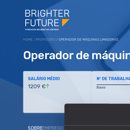
HOME
/
PROFISSÕES
/ OPERADOR DE MÁQUINAS LIMADORAS
Operador de máquin
SALÁRIO MÉDIO
Nº DE TRABALH
1209 €
Baixo
SOBRE
EMPREGO E SALÁRIO
EDUCAÇÃO E COMP