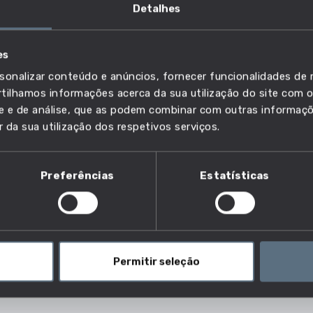
Detalhes
es
sonalizar conteúdo e anúncios, fornecer funcionalidades de r
ransformação e acabamento de metais
ilhamos informações acerca da sua utilização do site com o
ade e de análise, que as podem combinar com outras informaç
r da sua utilização dos respetivos serviços.
Preferências
Estatísticas
as limadoras?
e asseguram o correto funcionamento de máquinas
ivas e máquinas de limar, para suavizar as superfícies
vendo com precisão as pequenas quantidades de
Permitir seleção