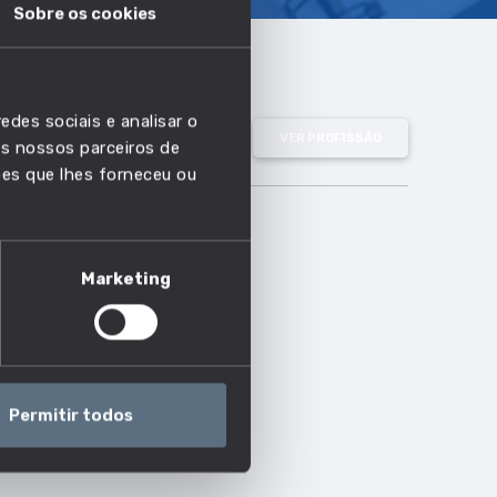
Sobre os cookies
edes sociais e analisar o
VER PROFISSÃO
s nossos parceiros de
ões que lhes forneceu ou
Marketing
Permitir todos