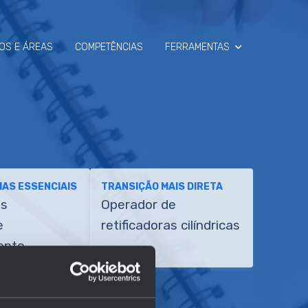
OS E ÁREAS
COMPETÊNCIAS
FERRAMENTAS
SIMULADOR
RAIO-X
AS ESSENCIAIS
TRANSIÇÃO MAIS DIRETA
es
Operador de
e
retificadoras cilíndricas
ento