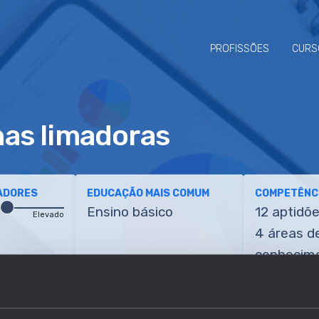
PROFISSÕES
CURS
as limadoras
ADORES
EDUCAÇÃO MAIS COMUM
COMPETÊNCI
Ensino básico
12 aptidõ
Elevado
4 áreas d
conhecim
ETÊNCIAS
TRANSIÇÕES