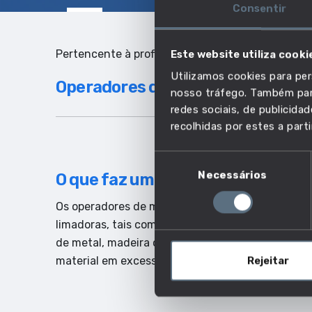
Consentir
Pertencente à profissão:
Este website utiliza cooki
Utilizamos cookies para per
Operadores de instalações de t
nosso tráfego. Também part
redes sociais, de publicid
recolhidas por estes a parti
Seleção
Necessários
de
O que faz um operador de máquin
consentimento
Os operadores de máquinas limadoras instalam 
limadoras, tais como limas de fita, limas alternat
de metal, madeira ou plástico, cortando e remo
material em excesso.
Rejeitar