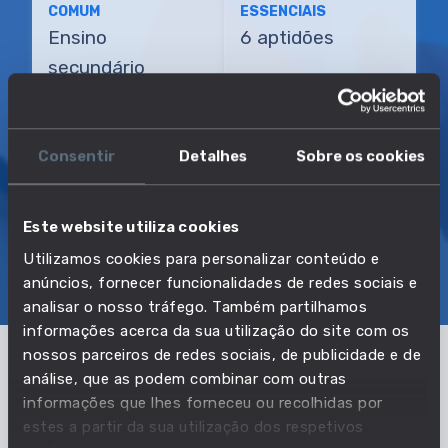
COMUM
ESSENCIAIS
Ensino
6 aptidões
secundário
TRANSIÇÃO MAIS DIRETA
Operador de controlo de fabrico de
Consentir
Detalhes
Sobre os cookies
sabão
Este website utiliza cookies
Utilizamos cookies para personalizar conteúdo e
SOBRE
EMPREGO E SALÁRIO
anúncios, fornecer funcionalidades de redes sociais e
EDUCAÇÃO E COMPETÊNCIAS
TRANSIÇÕES
analisar o nosso tráfego. Também partilhamos
informações acerca da sua utilização do site com os
nossos parceiros de redes sociais, de publicidade e de
análise, que as podem combinar com outras
Pertencente à profissão:
informações que lhes forneceu ou recolhidas por
estes a partir da sua utilização dos respetivos
Operadores de instalações e