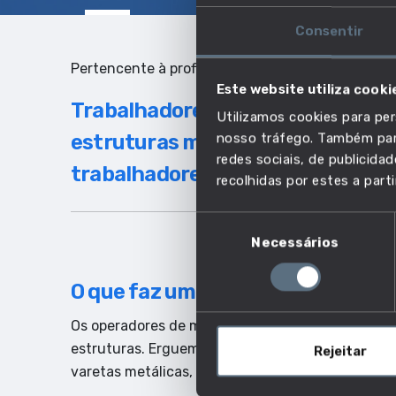
Consentir
Pertencente à profissão:
Este website utiliza cooki
Trabalhadores de chapas metálic
Utilizamos cookies para per
estruturas metálicas, moldadores
nosso tráfego. Também part
redes sociais, de publicid
trabalhadores similares
recolhidas por estes a parti
Seleção
Necessários
de
consentimento
O que faz um operador de monta
Os operadores de montagem de estruturas metál
estruturas. Erguem estruturas de aço para edifí
Rejeitar
varetas metálicas, ou varões, para formar betão