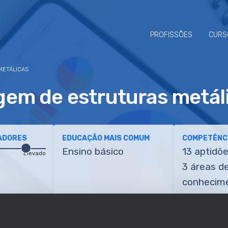
PROFISSÕES
CURS
METÁLICAS
em de estruturas metál
ADORES
EDUCAÇÃO MAIS COMUM
COMPETÊNCI
Ensino básico
13 aptidõ
Elevado
3 áreas d
conhecim
ETÊNCIAS
TRANSIÇÕES