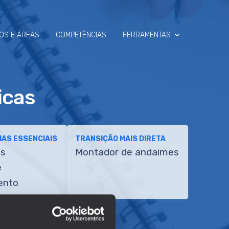
OS E ÁREAS
COMPETÊNCIAS
FERRAMENTAS
SIMULADOR
icas
RAIO-X
AS ESSENCIAIS
TRANSIÇÃO MAIS DIRETA
es
Montador de andaimes
e
ento