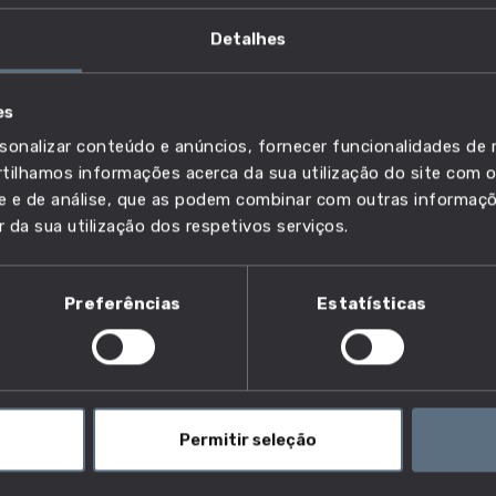
Detalhes
es
as, preparadores e montadores de
sonalizar conteúdo e anúncios, fornecer funcionalidades de r
 de metal, soldadores e
ilhamos informações acerca da sua utilização do site com o
ade e de análise, que as podem combinar com outras informaç
r da sua utilização dos respetivos serviços.
Preferências
Estatísticas
gem de estruturas metálicas?
icas na construção instalam elementos metálicos nas
cios, pontes e outros projetos de construção. Colocam
Permitir seleção
 armado.