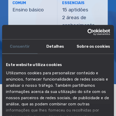
COMUM
ESSENCIAIS
Ensino básico
15 aptidões
2 áreas de
conhecimento
TRANSIÇÃO MAIS DIRETA
Operador de lagar de azeite
Consentir
Detalhes
Sobre os cookies
Este website utiliza cookies
SOBRE
EMPREGO E SALÁRIO
Utilizamos cookies para personalizar conteúdo e
EDUCAÇÃO E COMPETÊNCIAS
TRANSIÇÕES
anúncios, fornecer funcionalidades de redes sociais e
analisar o nosso tráfego. Também partilhamos
informações acerca da sua utilização do site com os
nossos parceiros de redes sociais, de publicidade e de
Pertencente à profissão:
análise, que as podem combinar com outras
informações que lhes forneceu ou recolhidas por
Trabalhadores qualificados da