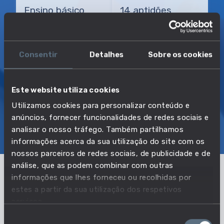
Ensino básico
14 aptidões
3 áreas de
conhecimento
Consentir
Detalhes
Sobre os cookies
TRANSIÇÃO MAIS DIRETA
Operador de motoniveladoras
Este website utiliza cookies
Utilizamos cookies para personalizar conteúdo e
anúncios, fornecer funcionalidades de redes sociais e
SOBRE
EMPREGO E SALÁRIO
analisar o nosso tráfego. Também partilhamos
informações acerca da sua utilização do site com os
EDUCAÇÃO E COMPETÊNCIAS
TRANSIÇÕES
nossos parceiros de redes sociais, de publicidade e de
análise, que as podem combinar com outras
informações que lhes forneceu ou recolhidas por
Pertencente à profissão:
estes a partir da sua utilização dos respetivos
serviços.
Trabalhadores de vidro de ótica,
Seleção
salineiros, fogueteiros, revestidores