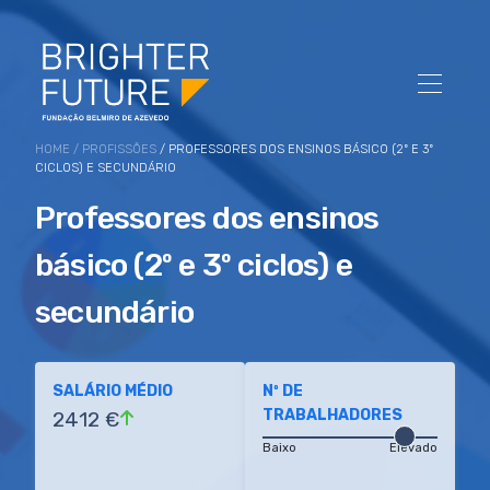
HOME
/
PROFISSÕES
/ PROFESSORES DOS ENSINOS BÁSICO (2º E 3º
CICLOS) E SECUNDÁRIO
Professores dos ensinos
básico (2º e 3º ciclos) e
secundário
SALÁRIO MÉDIO
Nº DE
TRABALHADORES
2412 €
Baixo
Elevado