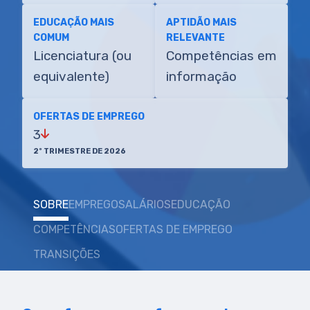
EDUCAÇÃO MAIS
APTIDÃO MAIS
COMUM
RELEVANTE
Licenciatura (ou
Competências em
equivalente)
informação
OFERTAS DE EMPREGO
3
2º TRIMESTRE DE 2026
SOBRE
EMPREGO
SALÁRIOS
EDUCAÇÃO
COMPETÊNCIAS
OFERTAS DE EMPREGO
TRANSIÇÕES