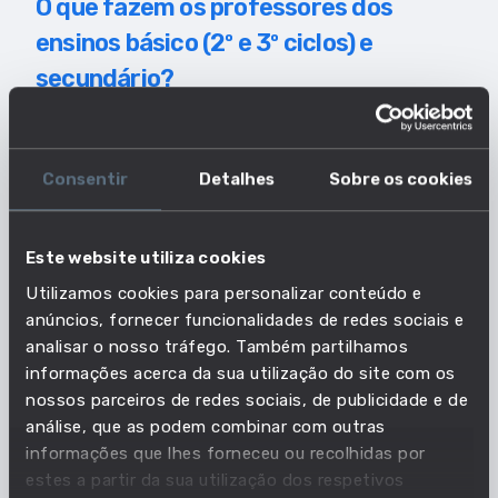
O que fazem os professores dos
ensinos básico (2º e 3º ciclos) e
secundário?
O professor dos ensinos básico (2º e 3º ciclos) e
secundário leciona uma ou mais disciplinas no
nível de ensino secundário, excluindo disciplinas
Consentir
Detalhes
Sobre os cookies
cujo objetivo seja preparar os alunos para o
desempenho de uma profissão específica.
Este website utiliza cookies
Utilizamos cookies para personalizar conteúdo e
Principais Características do Estilo de
anúncios, fornecer funcionalidades de redes sociais e
Trabalho
analisar o nosso tráfego. Também partilhamos
ADAPTABILIDADE/FLEXIBILIDADE
informações acerca da sua utilização do site com os
INTEGRIDADE
nossos parceiros de redes sociais, de publicidade e de
ORIENTAÇÃO SOCIAL
análise, que as podem combinar com outras
EMPATIA
informações que lhes forneceu ou recolhidas por
AUTOCONTROLO
estes a partir da sua utilização dos respetivos
RESISTÊNCIA AO STRESS