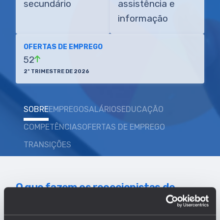
secundário
assistência e
informação
OFERTAS DE EMPREGO
52
2º TRIMESTRE DE 2026
SOBRE
EMPREGO
SALÁRIOS
EDUCAÇÃO
COMPETÊNCIAS
OFERTAS DE EMPREGO
TRANSIÇÕES
O que fazem os rececionistas de
hotel?