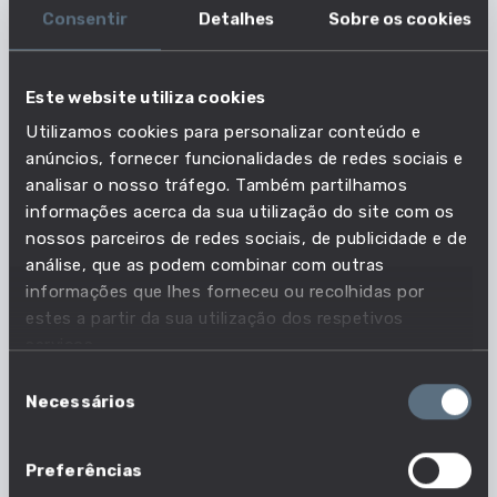
O rececionista de hotel recebe e faz o check-in
Consentir
Detalhes
Sobre os cookies
dos hóspedes em hotéis e estabelecimentos
similares. Planifica a ocupação dos quartos,
distribui chaves, presta informações sobre os
Este website utiliza cookies
serviços disponibilizados, reserva quartos, mantém
Utilizamos cookies para personalizar conteúdo e
o registo dos quartos disponíveis, recebe
anúncios, fornecer funcionalidades de redes sociais e
pagamentos e emite faturas de e para os
analisar o nosso tráfego. Também partilhamos
hóspedes.
informações acerca da sua utilização do site com os
nossos parceiros de redes sociais, de publicidade e de
análise, que as podem combinar com outras
Principais Características do Estilo de
informações que lhes forneceu ou recolhidas por
Trabalho
estes a partir da sua utilização dos respetivos
ATENÇÃO AO DETALHE
serviços.
INTEGRIDADE
Seleção
EMPATIA
Necessários
de
RESISTÊNCIA AO STRESS
CONFIABILIDADE
consentimento
Dados Profissão
Preferências