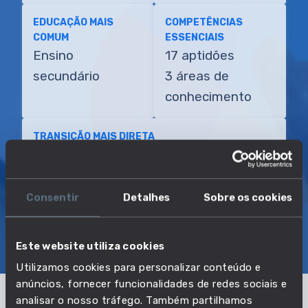
EDUCAÇÃO MAIS
COMPETÊNCIAS
COMUM
ESSENCIAIS
Ensino
17 aptidões
secundário
3 áreas de
conhecimento
TRANSIÇÃO MAIS DIRETA
Operador de sistemas de transporte de
gás
Consentir
Detalhes
Sobre os cookies
SOBRE
EMPREGO E SALÁRIO
Este website utiliza cookies
EDUCAÇÃO E COMPETÊNCIAS
TRANSIÇÕES
Utilizamos cookies para personalizar conteúdo e
anúncios, fornecer funcionalidades de redes sociais e
analisar o nosso tráfego. Também partilhamos