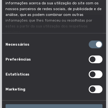
Pertencente à profissão:
informações acerca da sua utilização do site com os
nossos parceiros de redes sociais, de publicidade e de
Empregados de aprovisionamento,
análise, que as podem combinar com outras
armazém, de serviços de apoio à
informações que lhes forneceu ou recolhidas por
estes a partir da sua utilização dos respetivos
produção e transportes
serviços.
VER PROFISSÃO
Seleção
Necessários
de
consentimento
Preferências
O que faz um responsável de
Estatísticas
atividades operacionais de
transporte por condutas?
Marketing
Os responsáveis de atividades operacionais de
transporte por condutas supervisionam os aspetos
operacionais correntes do transporte de