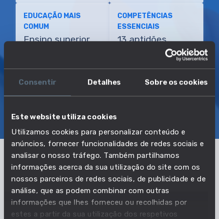
EDUCAÇÃO MAIS
COMPETÊNCIAS
COMUM
ESSENCIAIS
Ensino superior
13 aptidões
4 áreas de
conhecimento
Consentir
Detalhes
Sobre os cookies
SOBRE
EMPREGO E SALÁRIO
Este website utiliza cookies
EDUCAÇÃO E COMPETÊNCIAS
TRANSIÇÕES
Utilizamos cookies para personalizar conteúdo e
anúncios, fornecer funcionalidades de redes sociais e
analisar o nosso tráfego. Também partilhamos
informações acerca da sua utilização do site com os
O que precisas para exercer esta
nossos parceiros de redes sociais, de publicidade e de
profissão?
análise, que as podem combinar com outras
informações que lhes forneceu ou recolhidas por
Com base no nível de educação mais comum dos
estes a partir da sua utilização dos respetivos