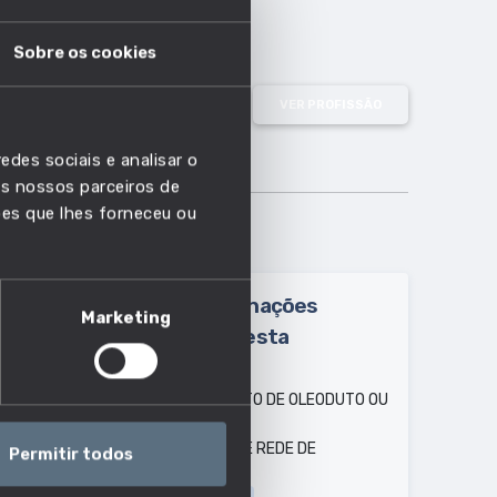
Sobre os cookies
VER PROFISSÃO
edes sociais e analisar o
s nossos parceiros de
ões que lhes forneceu ou
Outras designações
Marketing
usadas para esta
profissão:
CHEFE DE PROJETO DE OLEODUTO OU
GASEODUTO
COORDENADOR DE REDE DE
Permitir todos
DISTRIBUIÇÃO