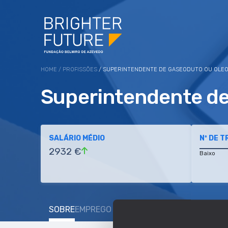
HOME
/
PROFISSÕES
/ SUPERINTENDENTE DE GASEODUTO OU OLE
Superintendente de
SALÁRIO MÉDIO
Nº DE 
2932 €
Baixo
SOBRE
EMPREGO E SALÁRIO
EDUCAÇÃO E COMP