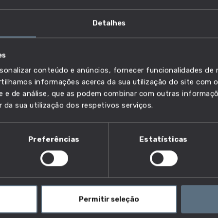
Detalhes
es, armazenagem, distribuição e
es
sonalizar conteúdo e anúncios, fornecer funcionalidades de r
ilhamos informações acerca da sua utilização do site com o
ade e de análise, que as podem combinar com outras informaç
r da sua utilização dos respetivos serviços.
 gaseoduto ou oleoduto?
Preferências
Estatísticas
erem a direção e o desenvolvimento global dos
laneamento, a seleção do itinerário, a gestão dos
a visão a longo prazo que salvaguarda a eficiência da
Permitir seleção