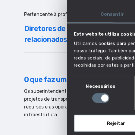
Pertencente à profissão:
Consentir
Diretores de compras, transport
Este website utiliza cooki
relacionados
Utilizamos cookies para per
nosso tráfego. Também part
redes sociais, de publicid
recolhidas por estes a parti
O que faz um superintendente de
Seleção
Necessários
de
Os superintendentes de gaseoduto ou oleoduto g
consentimento
projetos de transporte por condutas. Preveem o p
recursos e as operações diárias. Desenvolvem um
infraestrutura.
Rejeitar