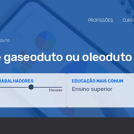
PROFISSÕES
CURS
ODUTO
 gaseoduto ou oleoduto
TRABALHADORES
EDUCAÇÃO MAIS COMUM
Ensino superior
Elevado
ETÊNCIAS
TRANSIÇÕES