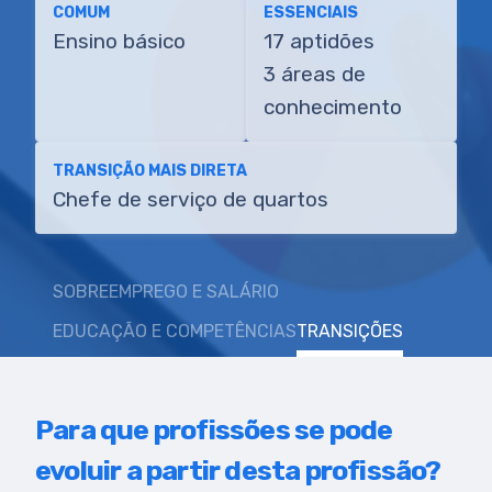
COMUM
ESSENCIAIS
Ensino básico
17 aptidões
3 áreas de
conhecimento
TRANSIÇÃO MAIS DIRETA
Chefe de serviço de quartos
SOBRE
EMPREGO E SALÁRIO
EDUCAÇÃO E COMPETÊNCIAS
TRANSIÇÕES
Para que profissões se pode
evoluir a partir desta profissão?