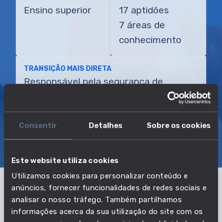
Ensino superior
17 aptidões
7 áreas de
conhecimento
TRANSIÇÃO MAIS DIRETA
Responsável pela segurança de
estaleiros de construção
Consentir
Detalhes
Sobre os cookies
SOBRE
EMPREGO E SALÁRIO
EDUCAÇÃO E COMPETÊNCIAS
TRANSIÇÕES
Este website utiliza cookies
Utilizamos cookies para personalizar conteúdo e
anúncios, fornecer funcionalidades de redes sociais e
Pertencente à profissão:
analisar o nosso tráfego. Também partilhamos
informações acerca da sua utilização do site com os
Especialistas em higiene e saúde