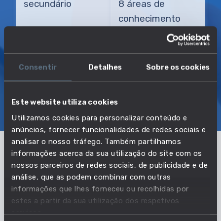
secundário
8 áreas de
conhecimento
TRANSIÇÃO MAIS DIRETA
Eletricista ferroviário
Consentir
Detalhes
Sobre os cookies
SOBRE
EMPREGO E SALÁRIO
Este website utiliza cookies
Utilizamos cookies para personalizar conteúdo e
EDUCAÇÃO E COMPETÊNCIAS
TRANSIÇÕES
anúncios, fornecer funcionalidades de redes sociais e
analisar o nosso tráfego. Também partilhamos
informações acerca da sua utilização do site com os
Pertencente à profissão:
nossos parceiros de redes sociais, de publicidade e de
análise, que as podem combinar com outras
Instaladores e reparadores de
informações que lhes forneceu ou recolhidas por
equipamentos eletrónicos e de
estes a partir da sua utilização dos respetivos
serviços.
telecomunicações