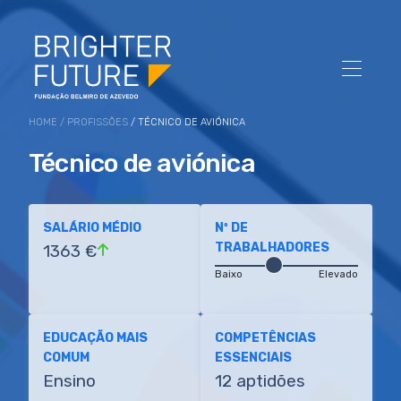
HOME
/
PROFISSÕES
/ TÉCNICO DE AVIÓNICA
Técnico de aviónica
SALÁRIO MÉDIO
Nº DE
TRABALHADORES
1363 €
Baixo
Elevado
EDUCAÇÃO MAIS
COMPETÊNCIAS
COMUM
ESSENCIAIS
Ensino
12 aptidões