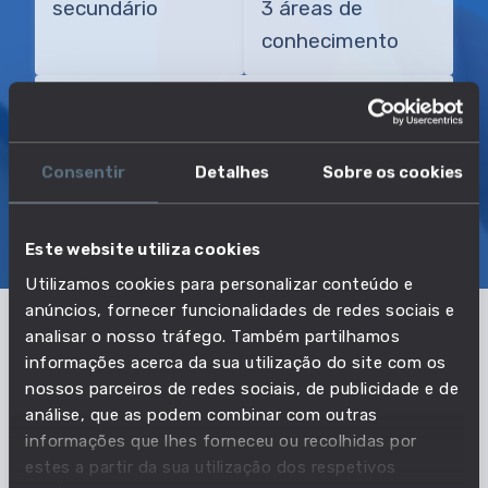
secundário
3 áreas de
conhecimento
TRANSIÇÃO MAIS DIRETA
Consultor de bronzeamento
Consentir
Detalhes
Sobre os cookies
SOBRE
EMPREGO E SALÁRIO
Este website utiliza cookies
EDUCAÇÃO E COMPETÊNCIAS
TRANSIÇÕES
Utilizamos cookies para personalizar conteúdo e
anúncios, fornecer funcionalidades de redes sociais e
analisar o nosso tráfego. Também partilhamos
Pertencente à profissão:
informações acerca da sua utilização do site com os
nossos parceiros de redes sociais, de publicidade e de
Cabeleireiros, esteticistas e similares
análise, que as podem combinar com outras
informações que lhes forneceu ou recolhidas por
VER PROFISSÃO
estes a partir da sua utilização dos respetivos