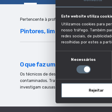
Este website utiliza cooki
Pertencente à profissão:
Utilizamos cookies para per
Pintores, limpadores de fachadas
nosso tráfego. Também part
redes sociais, de publicid
recolhidas por estes a parti
Seleção
Necessários
de
O que faz um técnico de descon
consentimento
Os técnicos de descontaminação eliminam materia
contaminados. Tratam materiais perigosos em c
investigam causas de contaminação e eliminam a
Rejeitar