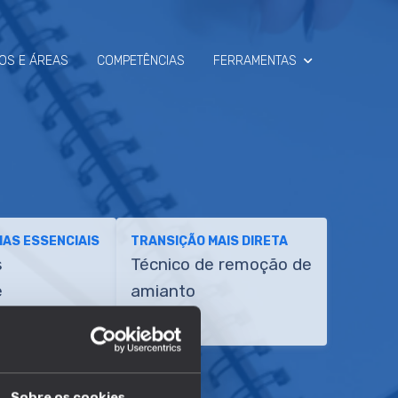
OS E ÁREAS
COMPETÊNCIAS
FERRAMENTAS
SIMULADOR
RAIO-X
AS ESSENCIAIS
TRANSIÇÃO MAIS DIRETA
s
Técnico de remoção de
e
amianto
ento
Sobre os cookies