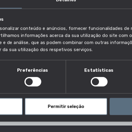
es
sonalizar conteúdo e anúncios, fornecer funcionalidades de r
 e similares
ilhamos informações acerca da sua utilização do site com o
ade e de análise, que as podem combinar com outras informaç
r da sua utilização dos respetivos serviços.
Preferências
Estatísticas
taminação?
is perigosos, tais como materiais radioativos ou solos
onformidade com os regulamentos de segurança,
 contaminação da estrutura ou do local.
Permitir seleção