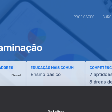
PROFISSÕES
CURS
taminação
ADORES
EDUCAÇÃO MAIS COMUM
COMPETÊNCI
Ensino básico
7 aptidõe
Elevado
5 áreas d
conhecim
ETÊNCIAS
TRANSIÇÕES
Detalhes