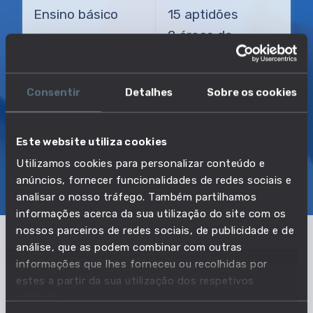
Ensino básico
15 aptidões
2 áreas de
conhecimento
Consentir
Detalhes
Sobre os cookies
TRANSIÇÃO MAIS DIRETA
Técnico de equipamento de forja
Este website utiliza cookies
Utilizamos cookies para personalizar conteúdo e
SOBRE
EMPREGO E SALÁRIO
anúncios, fornecer funcionalidades de redes sociais e
analisar o nosso tráfego. Também partilhamos
EDUCAÇÃO E COMPETÊNCIAS
TRANSIÇÕES
informações acerca da sua utilização do site com os
nossos parceiros de redes sociais, de publicidade e de
análise, que as podem combinar com outras
Pertencente à profissão:
informações que lhes forneceu ou recolhidas por
estes a partir da sua utilização dos respetivos
Mecânicos e reparadores de máquinas
serviços.
e de veículos terrestres