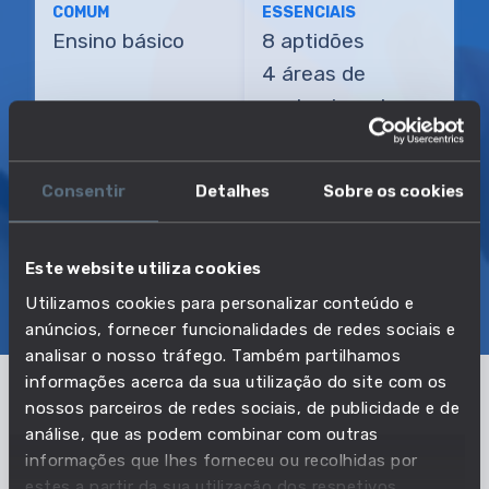
COMUM
ESSENCIAIS
Ensino básico
8 aptidões
4 áreas de
conhecimento
TRANSIÇÃO MAIS DIRETA
Consentir
Detalhes
Sobre os cookies
Lubrificador industrial
Este website utiliza cookies
SOBRE
EMPREGO E SALÁRIO
Utilizamos cookies para personalizar conteúdo e
EDUCAÇÃO E COMPETÊNCIAS
TRANSIÇÕES
anúncios, fornecer funcionalidades de redes sociais e
analisar o nosso tráfego. Também partilhamos
informações acerca da sua utilização do site com os
nossos parceiros de redes sociais, de publicidade e de
Pertencente à profissão:
análise, que as podem combinar com outras
informações que lhes forneceu ou recolhidas por
Trabalhadores de chapas metálicas,
estes a partir da sua utilização dos respetivos