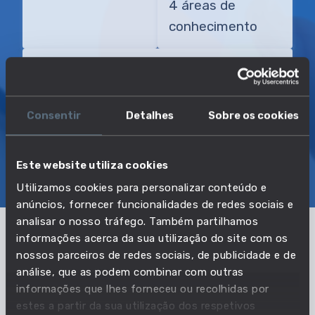
4 áreas de
conhecimento
TRANSIÇÃO MAIS DIRETA
Engenheiro especialista em finalização
de projetos
Consentir
Detalhes
Sobre os cookies
SOBRE
EMPREGO E SALÁRIO
Este website utiliza cookies
Utilizamos cookies para personalizar conteúdo e
EDUCAÇÃO E COMPETÊNCIAS
TRANSIÇÕES
anúncios, fornecer funcionalidades de redes sociais e
analisar o nosso tráfego. Também partilhamos
informações acerca da sua utilização do site com os
Pertencente à profissão:
nossos parceiros de redes sociais, de publicidade e de
análise, que as podem combinar com outras
Técnicos de gás, técnicos da
informações que lhes forneceu ou recolhidas por
produção, agentes de métodos e
estes a partir da sua utilização dos respetivos