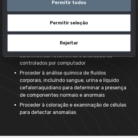
Inserir dados provenientes da análise de
Permitir todos
testes laboratoriais e resultados clínicos em
bases de dados e reportar os resultados ao
Permitir seleção
corpo médico e outros profissionais de saúde
Manusear, calibrar e manter equipamentos
utilizados em análises quantitativas e
Rejeitar
qualitativas, tais como espectrofotómetros,
calorímetros, fotómetros e analisadores
controlados por computador
Proceder à análise química de fluídos
corporais, incluíndo sangue, urina e líquido
cefalorraquidiano para determinar a presença
de componentes normais e anormais
Proceder à coloração e examinação de células
para detectar anomalias