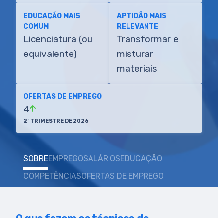
EDUCAÇÃO MAIS
APTIDÃO MAIS
COMUM
RELEVANTE
Licenciatura (ou
Transformar e
equivalente)
misturar
materiais
OFERTAS DE EMPREGO
4
2º TRIMESTRE DE 2026
SOBRE
EMPREGO
SALÁRIOS
EDUCAÇÃO
COMPETÊNCIAS
OFERTAS DE EMPREGO