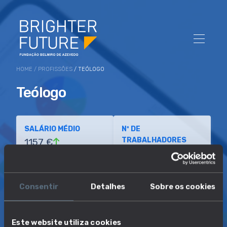
HOME
/
PROFISSÕES
/ TEÓLOGO
Teólogo
SALÁRIO MÉDIO
Nº DE
TRABALHADORES
1157 €
Baixo
Elevado
Consentir
Detalhes
Sobre os cookies
EDUCAÇÃO MAIS
COMPETÊNCIAS
COMUM
ESSENCIAIS
Ensino superior
5 aptidões
Este website utiliza cookies