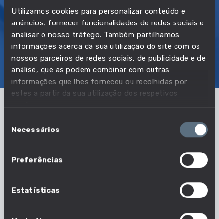
3 áreas de
Utilizamos cookies para personalizar conteúdo e
conhecimento
anúncios, fornecer funcionalidades de redes sociais e
analisar o nosso tráfego. Também partilhamos
informações acerca da sua utilização do site com os
nossos parceiros de redes sociais, de publicidade e de
SOBRE
EMPREGO E SALÁRIO
análise, que as podem combinar com outras
EDUCAÇÃO E COMPETÊNCIAS
TRANSIÇÕES
informações que lhes forneceu ou recolhidas por
estes a partir da sua utilização dos respetivos
serviços.
O que faz um teólogo?
Seleção
Necessários
de
Os teólogos estudam conceitos relacionados com
consentimento
religiões, crenças e espiritualidade. Aplicam o
Preferências
princípio da racionalidade no exercício da moral e
da ética através do estudo de escrituras, da
religião, da disciplina e do direito divino.
Estatísticas