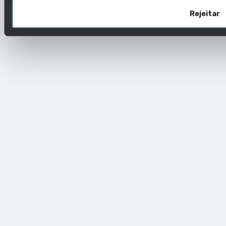
maneiras
Rejeitar
Ética
Anatomia humana
Cumprir legislação em
matéria de cuidados de
saúde
Informática médica
Comunicar
eficazmente no
domínio dos cuidados
de saúde
Prestar
aconselhamento sobre
o consentimento
informado dos utentes
Facultar educação em
matéria de saúde
Terminologia médica
Gerir dados de