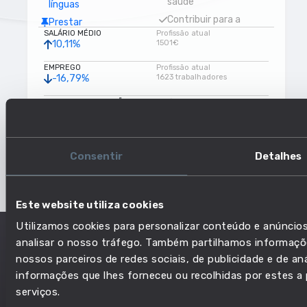
saúde
línguas
Contribuir para a
Prestar
SALÁRIO MÉDIO
Profissão atual
continuidade de
aconselhamento sobre
10,11%
1501€
cuidados de saúde
questões pessoais,
familiares ou sociais
Respeitar código de
EMPREGO
Profissão atual
-16,79%
1623 trabalhadores
conduta
Fazer
acompanhamento e
Psicologia
RISCO DE AUTOMAÇÃO
Profissão atual
2,87%
Baixo risco
tutoria
Aceitar feedback
Formação de
Enfermagem geral e
NÍVEL DE EDUCAÇÃO
Profissão atual
Semelhante
Ensino superior
professores de áreas
enfermagem
Consentir
Detalhes
disciplinares não
obstétrica
específicas
Dar instruções e
Linguística
conduzir atividades
Este website utiliza cookies
Primeiros socorros
educativas
Utilizamos cookies para personalizar conteúdo e anúncios
Técnicas da fala
Medicina
analisar o nosso tráfego. Também partilhamos informaçõe
Fornecer terapias
nossos parceiros de redes sociais, de publicidade e de a
psicológicas e
informações que lhes forneceu ou recolhidas por estes a p
ocupacionais
serviços.
Interagir com outros