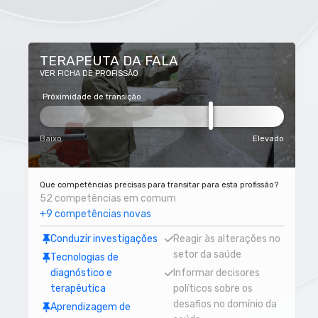
TERAPEUTA DA FALA
VER FICHA DE PROFISSÃO
Próximidade de transição
Baixo
Elevado
Que competências precisas para transitar para esta profissão?
52 competências em comum
+9 competências novas
Conduzir investigações
Reagir às alterações no
setor da saúde
Tecnologias de
diagnóstico e
Informar decisores
terapêutica
políticos sobre os
desafios no domínio da
Aprendizagem de