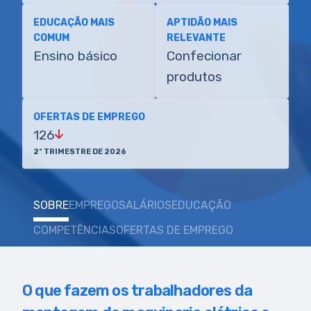
EDUCAÇÃO MAIS
APTIDÃO MAIS
COMUM
RELEVANTE
Ensino básico
Confecionar
produtos
OFERTAS DE EMPREGO
126
2º TRIMESTRE DE 2026
SOBRE
EMPREGO
SALÁRIOS
EDUCAÇÃO
COMPETÊNCIAS
OFERTAS DE EMPREGO
O que fazem os trabalhadores da