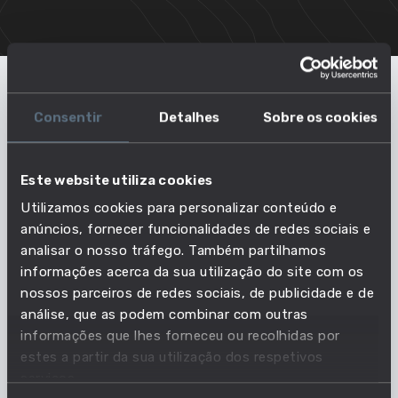
Profissões relacionadas
Consentir
Detalhes
Sobre os cookies
Montador de material circulante
Este website utiliza cookies
Utilizamos cookies para personalizar conteúdo e
anúncios, fornecer funcionalidades de redes sociais e
Montador de aeronaves
analisar o nosso tráfego. Também partilhamos
informações acerca da sua utilização do site com os
nossos parceiros de redes sociais, de publicidade e de
análise, que as podem combinar com outras
Montador de bicicletas
informações que lhes forneceu ou recolhidas por
estes a partir da sua utilização dos respetivos
serviços.
Montador de joalharia