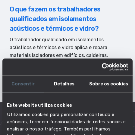
O que fazem os trabalhadores
qualificados em isolamentos
acústicos e térmicos e vidro?
O trabalhador qualificado em isolamentos
acústicos e térmicos e vidro aplica e repara
materiais isoladores em edifícios, caldeiras,
tubagens e condutas de ar condicionado e mede,
corta, acaba e monta estruturas em vidro e
espelhos.
Consentir
Detalhes
Sobre os cookies
Este website utiliza cookies
Utilizamos cookies para personalizar conteúdo e
Principais tarefas no dia-a-dia desta
anúncios, fornecer funcionalidades de redes sociais e
analisar o nosso tráfego. Também partilhamos
profissão