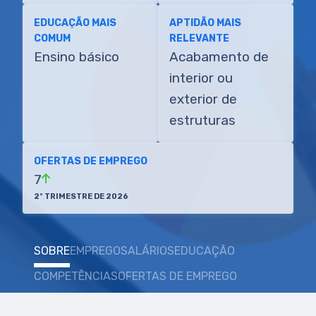
EDUCAÇÃO MAIS
APTIDÃO MAIS
COMUM
RELEVANTE
Ensino básico
Acabamento de
interior ou
exterior de
estruturas
OFERTAS DE EMPREGO
7
2º TRIMESTRE DE 2026
SOBRE
EMPREGO
SALÁRIOS
EDUCAÇÃO
COMPETÊNCIAS
OFERTAS DE EMPREGO