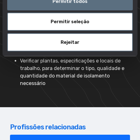
Instalar vidro e espelhos em clarabóias,
Permitir todos
montras, paredes interiores e tectos
Isolar equipamento de refrigeração e ar
Permitir seleção
condicionado
Selecionar, cortar e instalar vidro em janelas,
Rejeitar
portas, proteção para chuveiros e outros locais
em edifícios
Verificar plantas, especificações e locais de
trabalho, para determinar o tipo, qualidade e
quantidade do material de isolamento
necessário
Profissões relacionadas