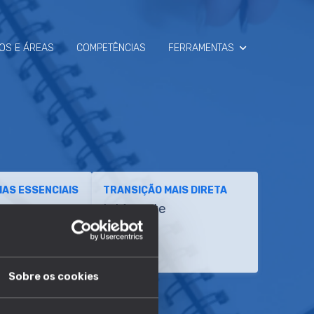
OS E ÁREAS
COMPETÊNCIAS
FERRAMENTAS
SIMULADOR
RAIO-X
AS ESSENCIAIS
TRANSIÇÃO MAIS DIRETA
es
Intérprete
e
ento
Sobre os cookies