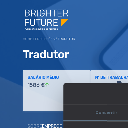
HOME
/
PROFISSÕES
/ TRADUTOR
Tradutor
SALÁRIO MÉDIO
Nº DE TRABALH
1586 €
Baixo
Consentir
SOBRE
EMPREGO E SALÁRIO
EDUCAÇÃO E COMP