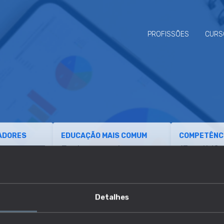
PROFISSÕES
CURS
ADORES
EDUCAÇÃO MAIS COMUM
COMPETÊNCI
Ensino superior
13 aptidõ
Elevado
5 áreas d
conhecim
Detalhes
ETÊNCIAS
TRANSIÇÕES