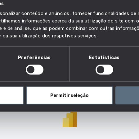
es
sonalizar conteúdo e anúncios, fornecer funcionalidades de r
ilhamos informações acerca da sua utilização do site com o
sta profissão?
ade e de análise, que as podem combinar com outras informaç
r da sua utilização dos respetivos serviços.
as estão a exercer esta profissão e desta forma ajuda-te 
Preferências
Estatísticas
salário, da idade e do risco de esta profissão, futuramente,
Permitir seleção