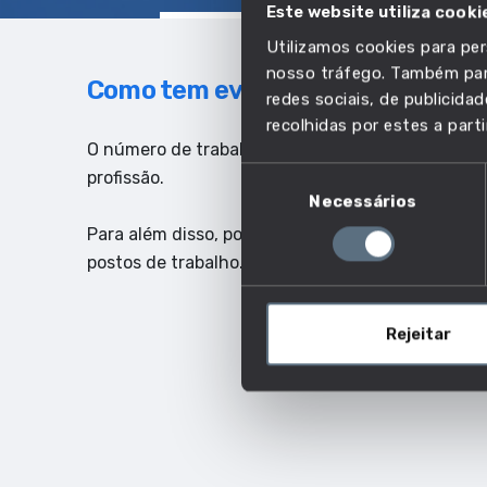
Este website utiliza cooki
Utilizamos cookies para per
nosso tráfego. Também part
Como tem evoluído o emprego ne
redes sociais, de publicid
recolhidas por estes a parti
O número de trabalhadores indica quantas pesso
Seleção
profissão.
Necessários
de
consentimento
Para além disso, poderás ainda ter uma ideia do 
postos de trabalho.
Rejeitar