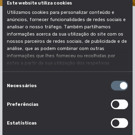
Este website utiliza cookies
Utilizamos cookies para personalizar conteúdo e
anúncios, fornecer funcionalidades de redes sociais e
Em que profissões esta
analisar o nosso tráfego. Também partilhamos
informações acerca da sua utilização do site com os
competência é essencial?
nossos parceiros de redes sociais, de publicidade e de
análise, que as podem combinar com outras
informações que lhes forneceu ou recolhidas por
Acompanha as necessidades do mercado de
estes a partir da sua utilização dos respetivos
trabalho e descobre quais as profissões em que
serviços.
esta competência é essencial.
Seleção
Necessários
de
22 em 1630 profissões
consentimento
Nº profissões em que esta competência é
Preferências
essencial
Estatísticas