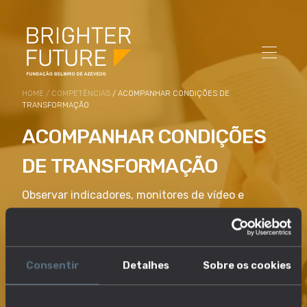
HOME
/
COMPETÊNCIAS
/ ACOMPANHAR CONDIÇÕES DE
TRANSFORMAÇÃO
ACOMPANHAR CONDIÇÕES
DE TRANSFORMAÇÃO
Observar indicadores, monitores de vídeo e
impressões para avaliar se existem as condições
de transformação especificadas. Fazer os
ajustamentos necessários às variáveis do
Consentir
Detalhes
Sobre os cookies
processo, como os tempos, a entrada de dados, as
taxas de fluxo e as definições de temperatura.