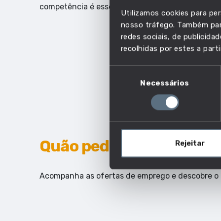
competência é essencial.
Utilizamos cookies para per
nosso tráfego. Também part
redes sociais, de publicid
recolhidas por estes a parti
Seleção
Necessários
de
consentimento
Quão pedida é esta com
Rejeitar
Acompanha as ofertas de emprego e descobre o