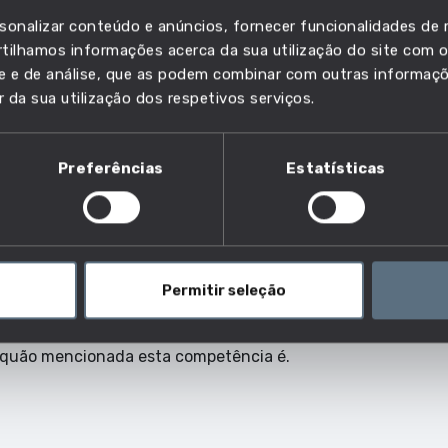
sonalizar conteúdo e anúncios, fornecer funcionalidades de r
ilhamos informações acerca da sua utilização do site com o
ade e de análise, que as podem combinar com outras informaç
r da sua utilização dos respetivos serviços.
Preferências
Estatísticas
petência nas ofertas de empr
Permitir seleção
 quão mencionada esta competência é.