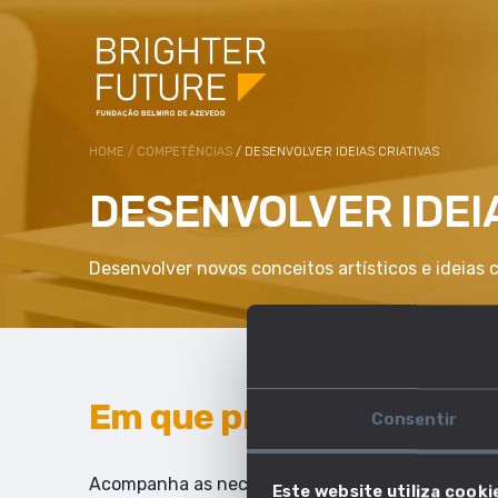
HOME
/
COMPETÊNCIAS
/ DESENVOLVER IDEIAS CRIATIVAS
DESENVOLVER IDEI
Desenvolver novos conceitos artísticos e ideias c
Em que profissões esta 
Consentir
Acompanha as necessidades do mercado de traba
Este website utiliza cooki