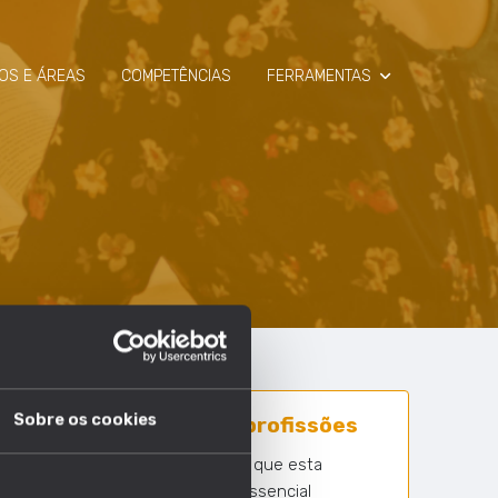
OS E ÁREAS
COMPETÊNCIAS
FERRAMENTAS
SIMULADOR
RAIO-X
Sobre os cookies
18 em 1630 profissões
Nº profissões em que esta
competência é essencial