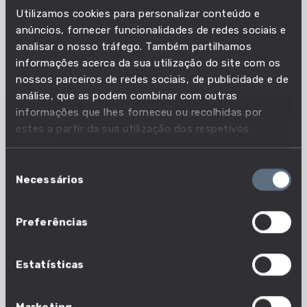
Utilizamos cookies para personalizar conteúdo e
anúncios, fornecer funcionalidades de redes sociais e
Em que profissões esta
analisar o nosso tráfego. Também partilhamos
competência é mais relevante?
informações acerca da sua utilização do site com os
nossos parceiros de redes sociais, de publicidade e de
análise, que as podem combinar com outras
Acompanha as necessidades do mercado de
informações que lhes forneceu ou recolhidas por
trabalho e descobre quais as profissões em que
estes a partir da sua utilização dos respetivos
esta competência é importante.
serviços.
Seleção
806 em 1630 profissões
Necessários
de
consentimento
Nº profissões em que esta competência é
relevante
Preferências
Estatísticas