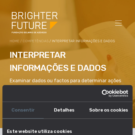
HOME
/
COMPETÊNCIAS
/ INTERPRETAR INFORMAÇÕES E DADOS
INTERPRETAR
INFORMAÇÕES E DADOS
Examinar dados ou factos para determinar ações
ou recomendações apropriadas, comparar e avaliar
criticamente a credibilidade e fiabilidade das
fontes de dados, fazer e defender julgamentos
Consentir
Detalhes
Sobre os cookies
com base em provas internas e critérios externos.
Este website utiliza cookies