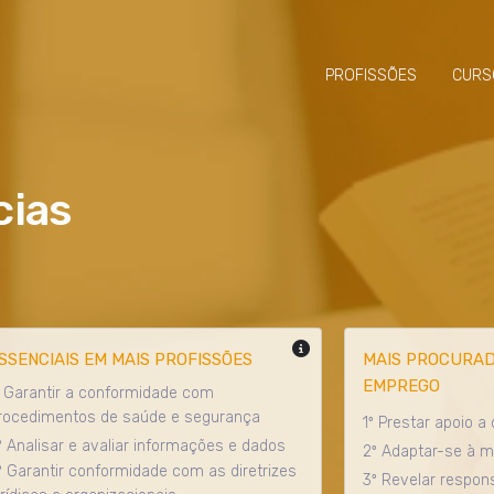
PROFISSÕES
CURS
cias
SSENCIAIS EM MAIS PROFISSÕES
MAIS PROCURAD
EMPREGO
º Garantir a conformidade com
rocedimentos de saúde e segurança
1º Prestar apoio a
º Analisar e avaliar informações e dados
2º Adaptar-se à 
º Garantir conformidade com as diretrizes
3º Revelar respon