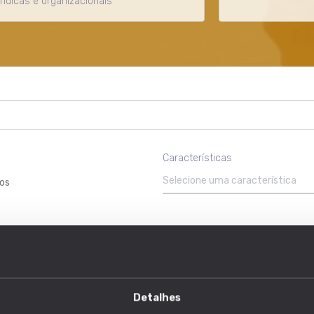
urídicas e organizacionais
Características
Selecione uma característica
os
PROFISSÕES EM QUE É MAIS RELEVANTE
1127 em 1630 profissões
 e assegurar o cumprimento de regras, normas, orientações ou leis.
Detalhes
PROFISSÕES EM QUE É MAIS RELEVANTE