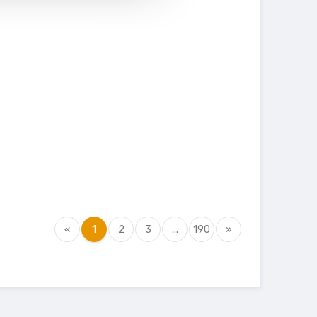
«
1
2
3
...
190
»