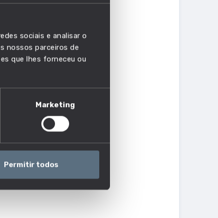
edes sociais e analisar o
s nossos parceiros de
ões que lhes forneceu ou
e das fontes de dados, fazer e defender
Marketing
te e dentro do orçamento.
Permitir todos
rganizações, vendas e marketing, economia e