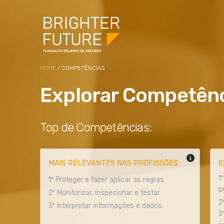
HOME
/ COMPETÊNCIAS
Explorar Competên
Top de Competências:
MAIS RELEVANTES NAS PROFISSÕES
E
1
1º Proteger e fazer aplicar as regras
p
2º Monitorizar, inspecionar e testar
2
3º Interpretar informações e dados
3