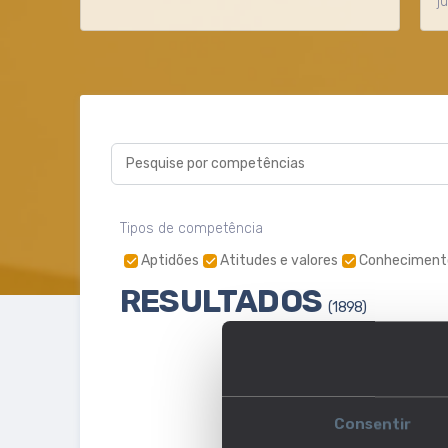
j
Pesquise por competências
Tipos de competência
Aptidões
Atitudes e valores
Conheciment
RESULTADOS
(
1898
)
PROTEGER E FAZER APLICAR AS REGRAS
APTIDÕES
Responder às necessidades de segurança pública e pessoal
Consentir