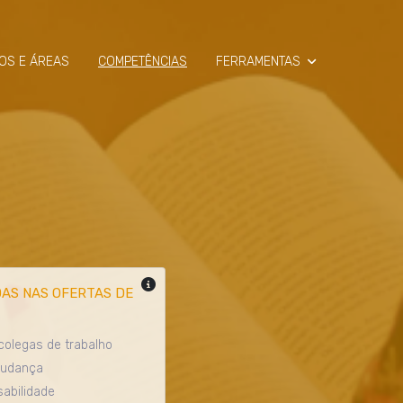
OS E ÁREAS
COMPETÊNCIAS
FERRAMENTAS
SIMULADOR
RAIO-X
AS NAS OFERTAS DE
 colegas de trabalho
mudança
sabilidade