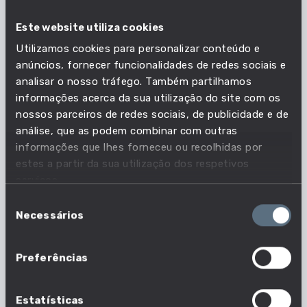
qualificados da
segurança privada e
Este website utiliza cookies
agricultura,
de apoio a empresas
produção animal,
Utilizamos cookies para personalizar conteúdo e
pesca e floresta
anúncios, fornecer funcionalidades de redes sociais e
analisar o nosso tráfego. Também partilhamos
informações acerca da sua utilização do site com os
nossos parceiros de redes sociais, de publicidade e de
Salário
análise, que as podem combinar com outras
informações que lhes forneceu ou recolhidas por
estes a partir da sua utilização dos respetivos
SALÁRIO MÉDIO
DIFERENÇA
serviços.
SALARIAL MÉDIA
Seleção
1794€
Mulheres ganham
ENTRE GÉNEROS
Necessários
de
-302 euros (16%)
consentimento
Preferências
PROFISSÃO QUE
SETOR QUE PAGA
PAGA MELHOR
MELHOR
Controladores de
Fabrico de coque e
Estatísticas